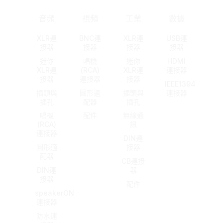
音頻
視頻
工業
數據
XLR連
BNC連
XLR連
USB連
接器
接器
接器
接器
迷你
唱機
迷你
HDMI
XLR連
(RCA)
XLR連
連接器
接器
連接器
接器
IEEE1394
插頭與
圓形適
插頭與
連接器
插孔
配器
插孔
唱機
配件
無線通
(RCA)
訊
連接器
DIN連
圓形適
接器
配器
CB連接
DIN連
器
接器
配件
speakerON
連接器
防水連