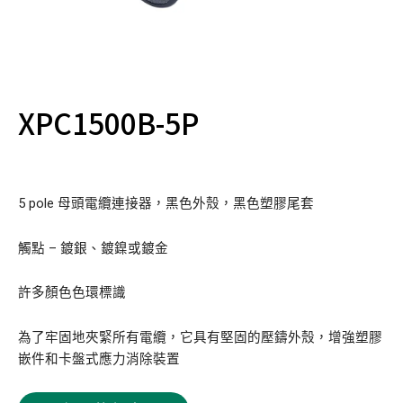
XPC1500B-5P
5 pole 母頭電纜連接器，黑色外殼，黑色塑膠尾套
觸點 – 鍍銀、鍍鎳或鍍金
許多顏色色環標識
為了牢固地夾緊所有電纜，它具有堅固的壓鑄外殼，增強塑膠
嵌件和卡盤式應力消除裝置