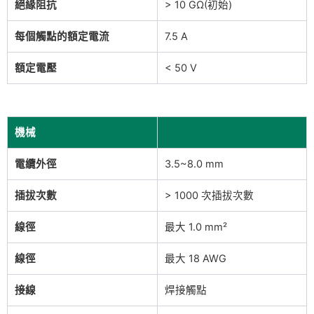
絕緣阻抗
> 10 GΩ(初始)
每個觸點的額定電流
7.5 A
額定電壓
< 50 V
機械
電纜外徑
3.5~8.0 mm
插拔次數
> 1000 次插拔次數
線徑
最大 1.0 mm²
線徑
最大 18 AWG
接線
焊接觸點