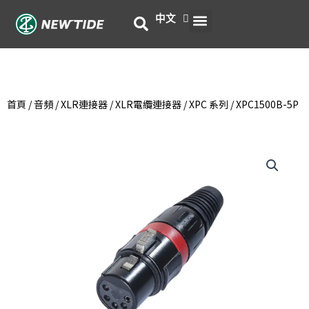
跳
選
中文
English
至
主
單
要
內
容
首頁
/
音頻
/
XLR連接器
/
XLR電纜連接器
/
XPC 系列
/ XPC1500B-5P