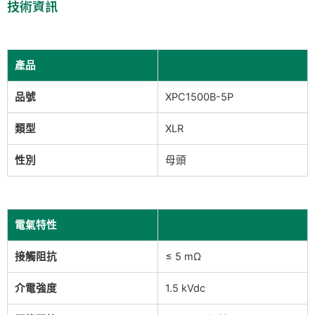
技術資訊
產品
品號
XPC1500B-5P
類型
XLR
性別
母頭
電氣特性
接觸阻抗
≤ 5 mΩ
介電強度
1.5 kVdc