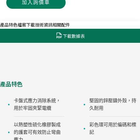
加入詢價車
產品特色
檔案下載
技術資訊
相關配件
下載數據表
產品特色
卡盤式應力消除系統，
堅固的鋅壓鑄外殼，持
用於牢固夾緊電纜
久耐用
以熱塑性硫化橡膠製成
彩色環可用於編碼和標
的護套可有效防止彎曲
記
應力