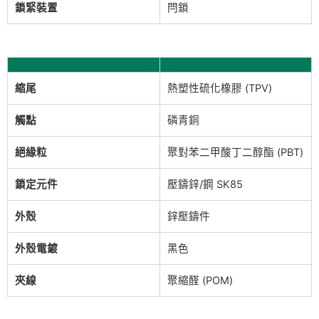
鎖緊裝置
閂鎖
縮尾
熱塑性硫化橡膠 (TPV)
觸點
磷青銅
絕緣粒
聚對苯二甲酸丁二醇酯 (PBT)
鎖定元件
壓鑄鋅/鋼 SK85
外殼
鋅壓鑄件
外殼電鍍
黑色
夾線
聚縮醛 (POM)