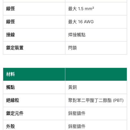
線徑
最大 1.5 mm²
線徑
最大 16 AWG
接線
焊接觸點
鎖定裝置
閂鎖
材料
觸點
黃銅
絕緣粒
聚對苯二甲酸丁二醇酯 (PBT)
鎖定元件
鋅壓鑄件
外殼
鋅壓鑄件