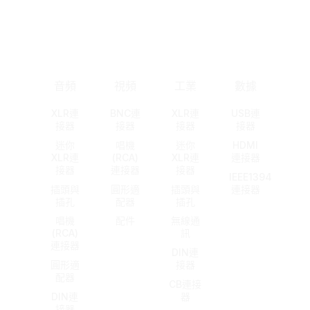
音頻
視頻
工業
數據
XLR連
BNC連
XLR連
USB連
接器
接器
接器
接器
迷你
唱機
迷你
HDMI
XLR連
(RCA)
XLR連
連接器
接器
連接器
接器
IEEE1394
插頭與
圓形適
插頭與
連接器
插孔
配器
插孔
唱機
配件
無線通
(RCA)
訊
連接器
DIN連
圓形適
接器
配器
CB連接
DIN連
器
接器