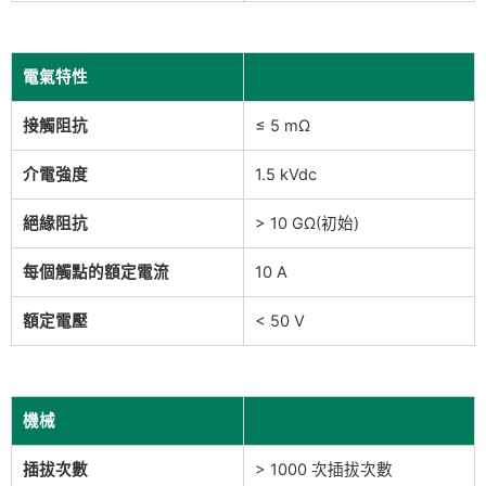
電氣特性
接觸阻抗
≤ 5 mΩ
介電強度
1.5 kVdc
絕緣阻抗
> 10 GΩ(初始)
每個觸點的額定電流
10 A
額定電壓
< 50 V
機械
插拔次數
> 1000 次插拔次數