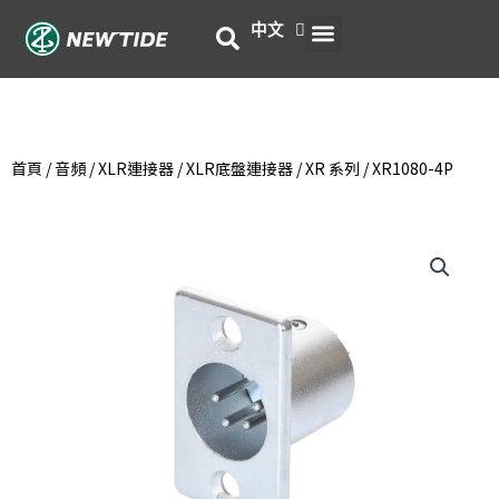
跳
選
中文
English
至
主
單
要
內
容
首頁
/
音頻
/
XLR連接器
/
XLR底盤連接器
/
XR 系列
/ XR1080-4P