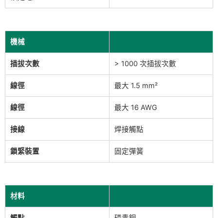
機械
插拔次數
> 1000 次插拔次數
線徑
最大 1.5 mm²
線徑
最大 16 AWG
接線
焊接觸點
鎖緊裝置
固定彈簧
材料
觸點
磷青銅