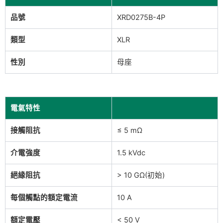
品號
XRD0275B-4P
類型
XLR
性別
母座
電氣特性
接觸阻抗
≤ 5 mΩ
介電強度
1.5 kVdc
絕緣阻抗
> 10 GΩ(初始)
每個觸點的額定電流
10 A
額定電壓
< 50 V