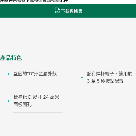
產品特色
檔案下載
技術資訊
相關配件
下載數據表
產品特色
堅固的“D”形金屬外殼
配有焊杯端子，適用於
3 至 5 極接點配置
標準化 D 尺寸 24 毫米
面板開孔