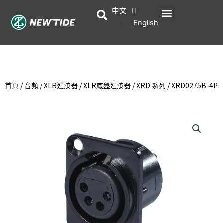
跳
中文
選
至
English
主
單
要
內
容
首頁
/
音頻
/
XLR連接器
/
XLR底盤連接器
/
XRD 系列
/ XRD0275B-4P