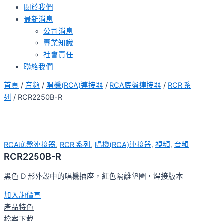
關於我們
最新消息
公司消息
專業知識
社會責任
聯絡我們
首頁
/
音頻
/
唱機(RCA)連接器
/
RCA底盤連接器
/
RCR 系
列
/ RCR2250B-R
RCA底盤連接器
,
RCR 系列
,
唱機(RCA)連接器
,
視頻
,
音頻
RCR2250B-R
黑色 D 形外殼中的唱機插座，紅色隔離墊圈，焊接版本
加入詢價車
產品特色
檔案下載