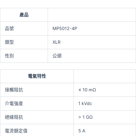
產品
品號
MP5012-4P
類型
XLR
性別
公頭
電氣特性
接觸阻抗
≤ 10 mΩ
介電強度
1 kVdc
絕緣阻抗
> 1 GΩ
電流額定值
5 A