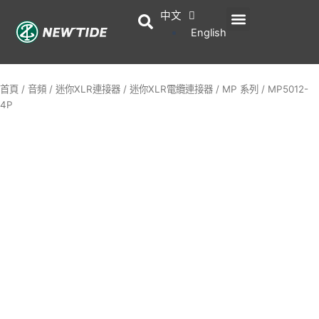
跳
中文
選
產品
服務
關於我們
最新消息
聯絡我們
至
English
主
單
要
內
首頁
/
音頻
/
迷你XLR連接器
/
迷你XLR電纜連接器
/
MP 系列
/ MP5012-
容
4P