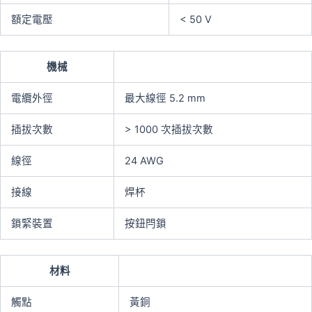
額定電壓
< 50 V
機械
電纜外徑
最大線徑 5.2 mm
插拔次數
> 1000 次插拔次數
線徑
24 AWG
接線
焊杯
鎖緊裝置
按鈕閂鎖
材料
觸點
黃銅