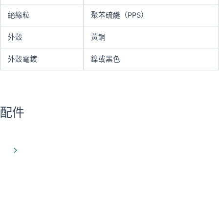
絕緣粒
聚苯硫醚（PPS）
外殼
黃銅
外殼電鍍
鎳或黑色
配件
了解更多