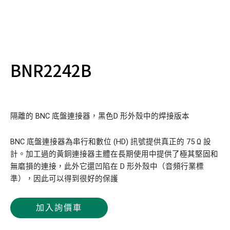
BNR2242B
隔離的 BNC 底盤連接器，黑色D 形外殼中的焊接版本
BNC 底盤連接器為串行和數位 (HD) 訊號提供真正的 75 Ω 設
計。加工過的黃銅連接器主體在長期使用中提供了極其堅固和
無磨損的連接，此外它還凹陷在 D 形外殼中（音頻行業標
準），因此可以得到很好的保護
加入詢價車