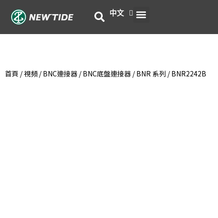
跳
選
中文
English
產品
服務
關於我們
最新消息
聯絡我們
至
主
單
要
內
容
首頁
/
視頻
/
BNC連接器
/
BNC底盤連接器
/
BNR 系列
/ BNR2242B