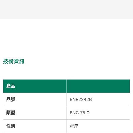
技術資訊
產品
品號
BNR2242B
類型
BNC 75 Ω
性別
母座