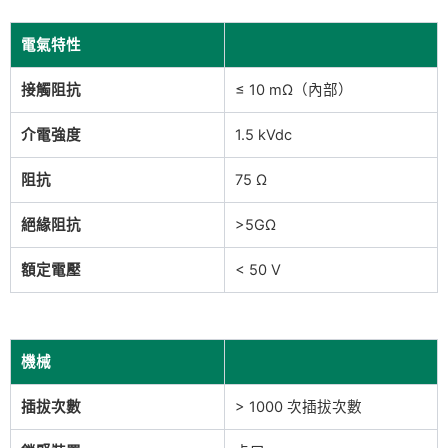
電氣特性
接觸阻抗
≤ 10 mΩ（內部）
介電強度
1.5 kVdc
阻抗
75 Ω
絕緣阻抗
>5GΩ
額定電壓
< 50 V
機械
插拔次數
> 1000 次插拔次數