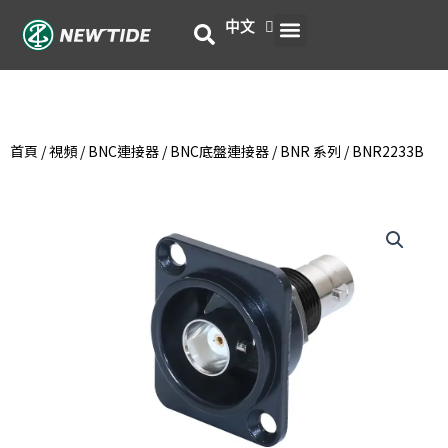
跳
選
中文
English
至
主
單
要
內
容
首頁
/
視頻
/
BNC連接器
/
BNC底盤連接器
/
BNR 系列
/ BNR2233B