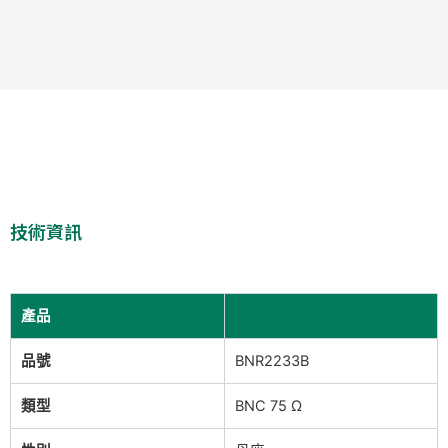
技術資訊
產品
品號
BNR2233B
類型
BNC 75 Ω