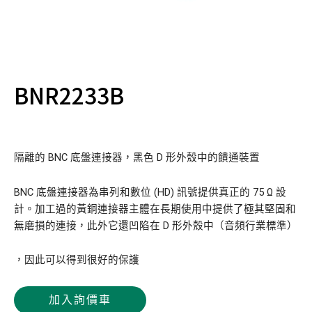
BNR2233B
隔離的 BNC 底盤連接器，黑色 D 形外殼中的饋通裝置
BNC 底盤連接器為串列和數位 (HD) 訊號提供真正的 75 Ω 設
計。加工過的黃銅連接器主體在長期使用中提供了極其堅固和
無磨損的連接，此外它還凹陷在 D 形外殼中（音頻行業標準）
，因此可以得到很好的保護
加入詢價車