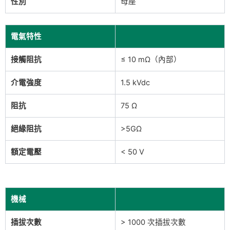
性別
母座
電氣特性
接觸阻抗
≤ 10 mΩ（內部）
介電強度
1.5 kVdc
阻抗
75 Ω
絕緣阻抗
>5GΩ
額定電壓
< 50 V
機械
插拔次數
> 1000 次插拔次數