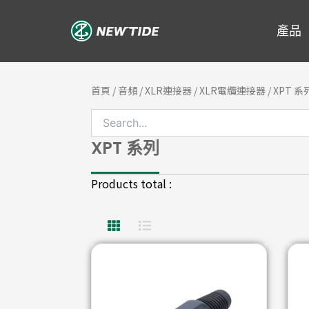
跳
至
產品
主
要
內
首頁
/
音頻
/
XLR連接器
/
XLR電纜連接器
/ XPT 系
容
XPT 系列
Products total :