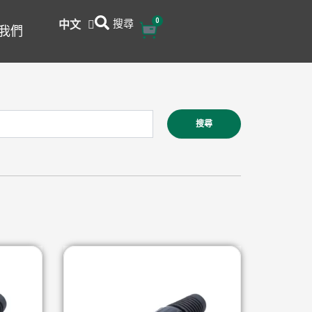
搜尋
0
購
中文
English
我們
物
籃
搜尋