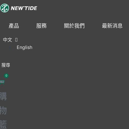
跳
至
主
產品
服務
關於我們
最新消息
要
內
中文
容
English
搜尋
0
購
物
籃